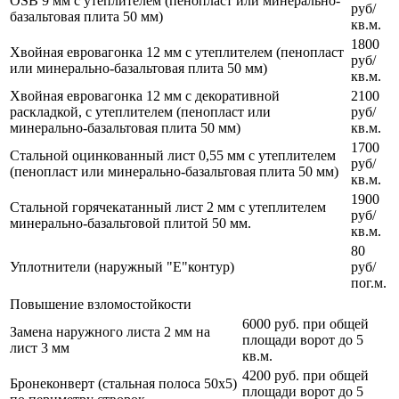
OSB 9 мм с утеплителем (пенопласт или минерально-
руб/
базальтовая плита 50 мм)
кв.м.
1800
Хвойная евровагонка 12 мм с утеплителем (пенопласт
руб/
или минерально-базальтовая плита 50 мм)
кв.м.
Хвойная евровагонка 12 мм с декоративной
2100
раскладкой, с утеплителем (пенопласт или
руб/
минерально-базальтовая плита 50 мм)
кв.м.
1700
Стальной оцинкованный лист 0,55 мм с утеплителем
руб/
(пенопласт или минерально-базальтовая плита 50 мм)
кв.м.
1900
Стальной горячекатанный лист 2 мм с утеплителем
руб/
минерально-базальтовой плитой 50 мм.
кв.м.
80
Уплотнители (наружный "Е"контур)
руб/
пог.м.
Повышение взломостойкости
6000 руб. при общей
Замена наружного листа 2 мм на
площади ворот до 5
лист 3 мм
кв.м.
4200 руб. при общей
Бронеконверт (стальная полоса 50х5)
площади ворот до 5