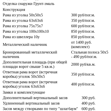
Отделка снаружи
Грунт-эмаль
Конструкция
Рама из уголка 50х50х5
300 руб/пог.м.
Рама из уголка 63х63х6
350 руб/пог.м.
Рама из уголка 75х75х7
600 руб/пог.м.
Рама из уголка 100х100х10
850 руб/пог.м.
Рама из швеллера 10у
850 руб/пог.м.
от 1400 руб.
Металлический наличник
(комплект)
Бронированный металлический
Стальная полоса 50х5
наличник
- 490 руб/пог.м.
Дополнительная площадь (при общей
2000 руб/кв.м.
площади ворот свыше 5 кв.м.)
Ответная рама ворот (встречная
350 руб/пог.м.
коробка) уголок 50х50х5
Ответная рама ворот (встречная
400 руб/пог.м.
коробка) уголок 63х63х6
Замки и комплектующие
Дополнительный вертикальный засов
300 руб.
Удлиненный вертикальный засов
400 руб.
Засов между створками по типу "шлагбаум"
600 руб.