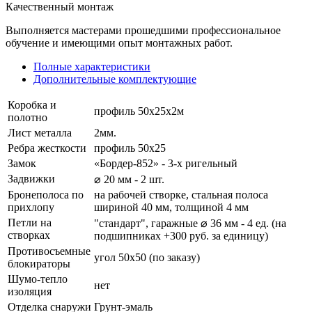
Качественный монтаж
Выполняется мастерами прошедшими профессиональное
обучение и имеющими опыт монтажных работ.
Полные характеристики
Дополнительные комплектующие
Коробка и
профиль 50х25х2м
полотно
Лист металла
2мм.
Ребра жесткости
профиль 50х25
Замок
«Бордер-852» - 3-х ригельный
Задвижки
⌀ 20 мм - 2 шт.
Бронеполоса по
на рабочей створке, стальная полоса
прихлопу
шириной 40 мм, толщиной 4 мм
Петли на
"стандарт", гаражные ⌀ 36 мм - 4 ед. (на
створках
подшипниках +300 руб. за единицу)
Противосъемные
угол 50х50 (по заказу)
блокираторы
Шумо-тепло
нет
изоляция
Отделка снаружи
Грунт-эмаль