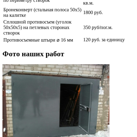
по периметру створок
кв.м.
Бронеконверт (стальная полоса 50х5)
1800 руб.
на калитке
Сплошной противосъем (уголок
50х50х5) на петлевых сторонах
350 руб/пог.м.
створок
120 руб. за единицу
Противосъемные штыри ⌀ 16 мм
Фото наших работ